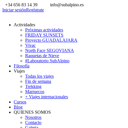
+34 656 83 14 39
info@subalpino.es
Iniciar sesión
Regístrate
Actividades
Próximas actividades
FRIDAY SUNSETS
Proyecto GUADALAJARA
Vivac
North Face SEGOVIANA
Raquetas de Nieve
#Laboratorio SubAlpino
Filosofía
Viajes
Todas los viajes
Fin de semana
Trekking
Marruecos
+ Viajes internacionales
Cursos
Blog
QUIENES SOMOS
Nosotros
Contacto
Galeria