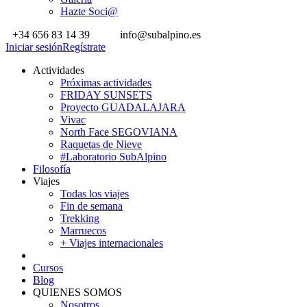
Hazte Soci@
+34 656 83 14 39
info@subalpino.es
Iniciar sesión
Regístrate
Actividades
Próximas actividades
FRIDAY SUNSETS
Proyecto GUADALAJARA
Vivac
North Face SEGOVIANA
Raquetas de Nieve
#Laboratorio SubAlpino
Filosofía
Viajes
Todas los viajes
Fin de semana
Trekking
Marruecos
+ Viajes internacionales
Cursos
Blog
QUIENES SOMOS
Nosotros