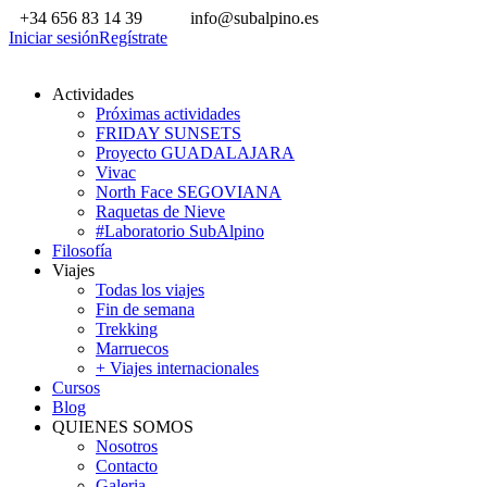
+34 656 83 14 39
info@subalpino.es
Iniciar sesión
Regístrate
Actividades
Próximas actividades
FRIDAY SUNSETS
Proyecto GUADALAJARA
Vivac
North Face SEGOVIANA
Raquetas de Nieve
#Laboratorio SubAlpino
Filosofía
Viajes
Todas los viajes
Fin de semana
Trekking
Marruecos
+ Viajes internacionales
Cursos
Blog
QUIENES SOMOS
Nosotros
Contacto
Galeria