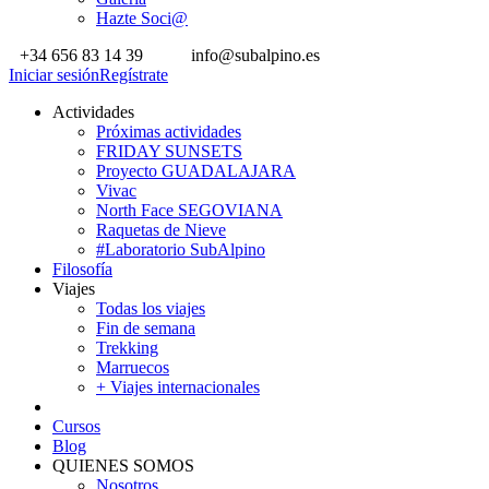
Hazte Soci@
+34 656 83 14 39
info@subalpino.es
Iniciar sesión
Regístrate
Actividades
Próximas actividades
FRIDAY SUNSETS
Proyecto GUADALAJARA
Vivac
North Face SEGOVIANA
Raquetas de Nieve
#Laboratorio SubAlpino
Filosofía
Viajes
Todas los viajes
Fin de semana
Trekking
Marruecos
+ Viajes internacionales
Cursos
Blog
QUIENES SOMOS
Nosotros