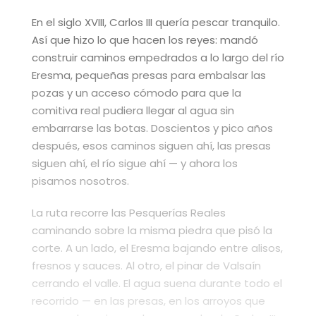
En el
siglo XVIII, Carlos III
quería pescar
tranquilo.
Así que hizo lo
que hacen los reyes:
mandó
construir caminos
empedrados a lo largo del
río
Eresma, pequeñas
presas para embalsar las
pozas y un acceso
cómodo para que la
comitiva real pudiera llegar
al agua sin
embarrarse las botas.
Doscientos y pico años
después, esos caminos
siguen ahí, las presas
siguen ahí, el río
sigue ahí — y ahora los
pisamos nosotros.
La
ruta recorre las
Pesquerías Reales
caminando
sobre la misma piedra
que pisó la
corte.
A un lado, el
Eresma bajando entre
alisos,
fresnos y sauces.
Al otro, el pinar
de Valsaín
cerrando el valle. El
agua suena durante
todo el
recorrido —
en las presas, en
los arroyos que