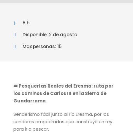
8 h
Disponible: 2 de agosto
Max personas: 15
👑 Pesquerías Reales del Eresma: ruta por
los caminos de Carlos III en la Sierra de
Guadarrama
Senderismo fácil
junto al río Eresma,
por los
senderos
empedrados que construyó un rey
para
ir a pescar.