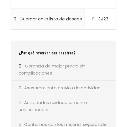
Segovia · Sierra de
Guadarrama · 🥾 Nivel
fácil ·
💧 Ruta
con sombra y agua
Guardar en la lista de deseos
3423
GUÍA DE LA ACTIVIDAD
Luis Pablo González
¿Por qué reservar con nosotros?
Garantía de mejor precio sin
complicaciones
Detalles de la excursión
Asesoramiento previo a la actividad
Actividades cuidadosamente
seleccionadas
Datos técnicos
Contamos con los mejores seguros de
Distancia: 20 km