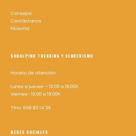
Sombrero o gorra, gafas de sol y protector
solar.
Consejos
Mochila cómoda recomendable 25/30 L.
Contáctanos
Agua mínimo 1,5 litros por persona.
Filosofía
Comida y algo para picar.
Bastones para caminar (recomendable)
SUBALPINO TREKKING Y SENDERISMO
Linterna o frontal y silbato (recomendable)
Horario de atención:
Lunes a jueves – 10:00 a 16:00h
Viernes- 10:00 a 19:00h
Como lo hacemos
Tfno. 656 83 14 39
Transporte
REDES SOCIALES