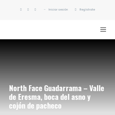
Iniciar sesión
Regístrate
North Face Guadarrama – Valle
de Eresma, boca del asno y
cojón de pacheco