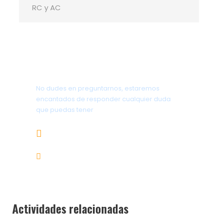
RC y AC
Desnivel: +1050 m -1050 m
Nivel: Medio
Duración: 8 h aprox
Mas info sobre los niveles picha aquí
¿Tienes alguna pregunta?
No dudes en preguntarnos, estaremos
encantados de responder cualquier duda
que puedas tener
¿Quieres saber más sobre el sistema MIDE?
Pincha aqui
656.83.14.39
info@subalpino.es
Actividades relacionadas