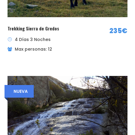
Tabacalera donde hay una pequeña gasolinera.
Plaza Castilla, junto a la parada de metro.
Trekking Sierra de Gredos
235€
Móstoles, aparcamiento de la RENFE Móstoles-El
4 Días 3 Noches
Soto.
Max personas: 12
La persona que lleve su vehículo decidirá el
importe a cobrar a los demás ocupantes, siendo
5€ un precio orientativo razonable para
excursiones por la comunidad de Madrid y sus
alrededores más próximos.
NUEVA
También se podrá ir por cuenta propia al punto
de inicio.
Método de pago