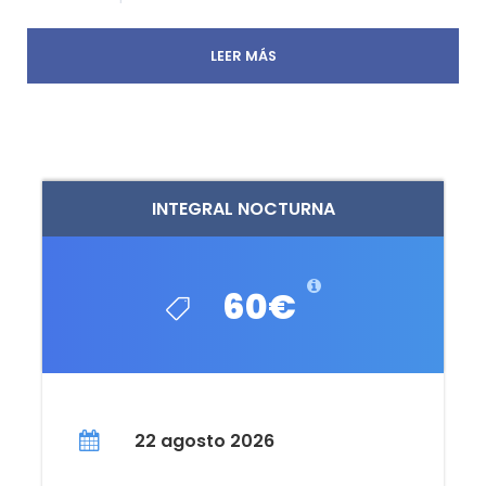
LEER MÁS
Lugar de salida y regreso
INTEGRAL NOCTURNA
Plaza del pueblo, Manzanares el Real
Como llegar
60€
22 agosto 2026
Hora de salida
19:30 h