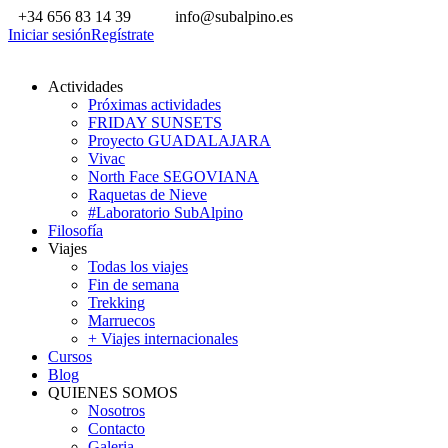
+34 656 83 14 39
info@subalpino.es
Iniciar sesión
Regístrate
Actividades
Próximas actividades
FRIDAY SUNSETS
Proyecto GUADALAJARA
Vivac
North Face SEGOVIANA
Raquetas de Nieve
#Laboratorio SubAlpino
Filosofía
Viajes
Todas los viajes
Fin de semana
Trekking
Marruecos
+ Viajes internacionales
Cursos
Blog
QUIENES SOMOS
Nosotros
Contacto
Galeria