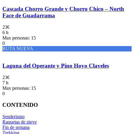
Cascada Chorro Grande y Chorro Chico – North
Face de Guadarrama
23€
6 h
Max personas: 15
0
RUTA NUEVA
Laguna del Operante y Pino Hoyo Claveles
23€
7 h
Max personas: 15
0
CONTENIDO
Senderismo
Raquetas de nieve
Fin de semana
Trekking