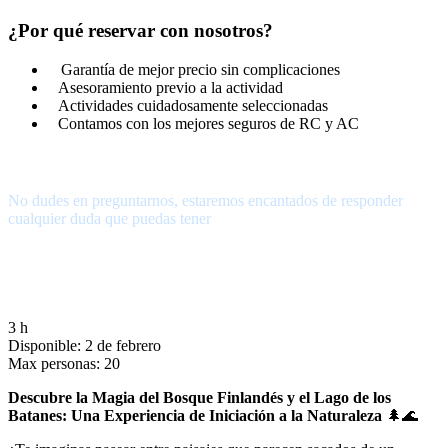
¿Por qué reservar con nosotros?
Garantía de mejor precio sin complicaciones
Asesoramiento previo a la actividad
Actividades cuidadosamente seleccionadas
Contamos con los mejores seguros de RC y AC
¿Tienes alguna pregunta?
No dudes en preguntarnos, estaremos encantados de responder
cualquier duda que puedas tener
656.83.14.39
info@subalpino.es
3 h
Disponible: 2 de febrero
Max personas: 20
Descubre la Magia del Bosque Finlandés y el Lago de los
Batanes: Una Experiencia de Iniciación a la Naturaleza
🌲🌊