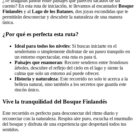
¿Te imaginas pasear entre paisajes que parecen sacados de un
cuento? En esta ruta de iniciación, te llevamos al encantador
Bosque
Finlandés
y al
Lago de los Batanes
, dos joyas escondidas que te
permitirán desconectar y descubrir la naturaleza de una manera
única.
¿Por qué es perfecta esta ruta?
Ideal para todos los niveles
: Si buscas iniciarte en el
senderismo o simplemente disfrutar de un paseo tranquilo en
un entorno espectacular, esta ruta es para ti.
Paisajes que enamoran
: Recorre senderos entre frondosos
árboles, descubre el reflejo del cielo en el lago y siente la
calma que solo un entorno así puede ofrecer.
H
istoria y naturaleza
: Este recorrido no solo te acerca a la
belleza natural, sino también a los secretos que guarda este
rincón único.
Vive la tranquilidad del Bosque Finlandés
Este recorrido es perfecto para desconectar del ritmo diario y
reconectar con la naturaleza. Respira aire puro, escucha el murmullo
del bosque y disfruta de una experiencia que despertará todos tus
sentidos.