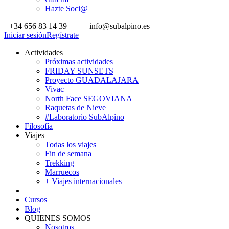
Hazte Soci@
+34 656 83 14 39
info@subalpino.es
Iniciar sesión
Regístrate
Actividades
Próximas actividades
FRIDAY SUNSETS
Proyecto GUADALAJARA
Vivac
North Face SEGOVIANA
Raquetas de Nieve
#Laboratorio SubAlpino
Filosofía
Viajes
Todas los viajes
Fin de semana
Trekking
Marruecos
+ Viajes internacionales
Cursos
Blog
QUIENES SOMOS
Nosotros