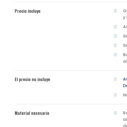
Precio incluye
G
y
A
S
S
B
a
El precio no incluye
A
D
N
Material necesario
R
a
d