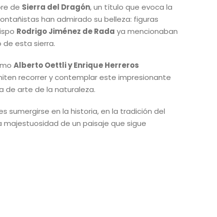
mbre de
Sierra del Dragón
, un título que evoca la
ontañistas han admirado su belleza: figuras
bispo
Rodrigo Jiménez de Rada
ya mencionaban
 de esta sierra.
como
Alberto Oettli y Enrique Herreros
iten recorrer y contemplar este impresionante
a de arte de la naturaleza.
es sumergirse en la historia, en la tradición del
a majestuosidad de un paisaje que sigue