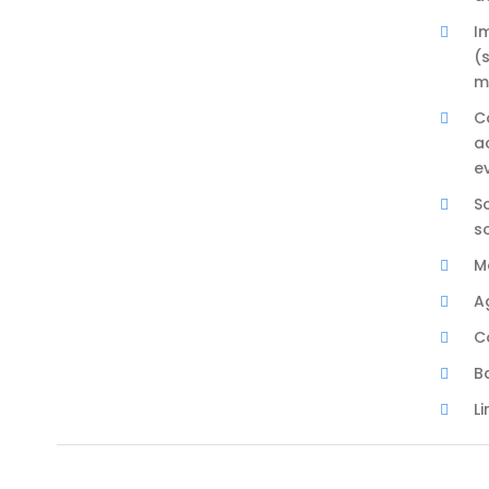
I
(
m
C
a
e
S
so
M
A
C
B
L