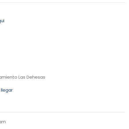
ui
amiento Las Dehesas
llegar
 am