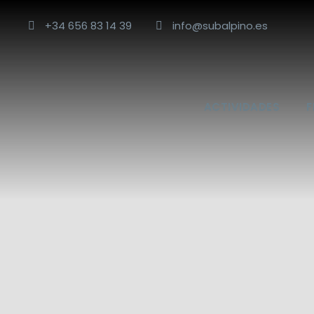
+34 656 83 14 39
info@subalpino.es
ACTIVIDADES
F