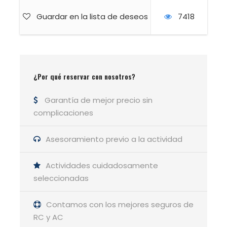
¿Por qué elegir este
Guardar en la lista de deseos
7418
curso?
Aprende a orientarte en la montaña
con
técnicas prácticas y accesibles.
¿Por qué reservar con nosotros?
Gana autonomía
para realizar rutas
autoguiadas sin depender de terceros.
Garantía de mejor precio sin
Seguridad y eficacia
en entornos de
complicaciones
media montaña.
Formación impartida por expertos
en
Asesoramiento previo a la actividad
montaña y orientación.
Si buscas dar un paso más en tus aventuras al
Actividades cuidadosamente
aire libre, este
seleccionadas
curso de orientación en
montaña
te proporcionará las herramientas
necesarias para explorar con seguridad y
Contamos con los mejores seguros de
disfrutar al máximo de cada recorrido.
RC y AC