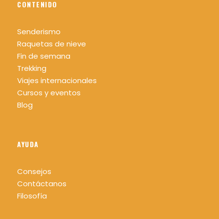
CONTENIDO
Contenido del curso
Senderismo
Raquetas de nieve
Tema 1 : INTRODUCCIÓN A LA CARTOGRAFÍA
Fin de semana
Principios cartográficos
Trekking
Sistemas de proyección
Viajes internacionales
La escala
Cursos y eventos
Blog
Coordenadas
Tipos de mapas
AYUDA
Tema 2 : EL MAPA
Consejos
Partes de un mapa
Contáctanos
Curvas de nivel
Filosofía
Elementos del relieve