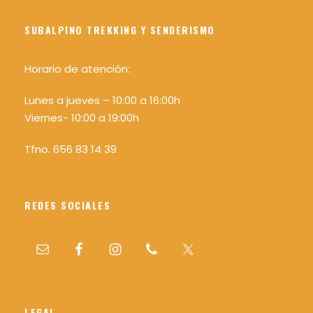
Distancias
Leyenda
SUBALPINO TREKKING Y SENDERISMO
Tema 3 : LA BRÚJULA
Horario de atención:
Tipos de brújulas y sus partes
Lunes a jueves – 10:00 a 16:00h
Declinación magnética
Viernes- 10:00 a 19:00h
Rumbo y Acimut
Tfno. 656 83 14 39
Navegación básica
Tema 4 : UTILIZACIÓN DEL MAPA Y BRÚJULA DE
REDES SOCIALES
FORMA CONJUNTA
Orientación del mapa con brújula
Identificar en el terreno un punto sobre el
mapa y viceversa
Determinar nuestra posición
LEGAL