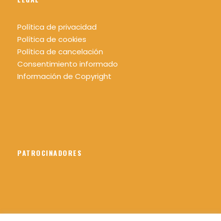
Triangulación
Política de privacidad
Navegación con mala visibilidad
Política de cookies
Política de cancelación
Tema 5 : PREPARACIÓN DEL ITINERARIO
Consentimiento informado
Trazar un itinerario
Información de Copyright
Elementos que permiten trazar un itinerario
Normativa internacional y señalización de
senderos
PATROCINADORES
Lugar de salida y regreso
Sierra de Guadarrama
Puerto de Canencia