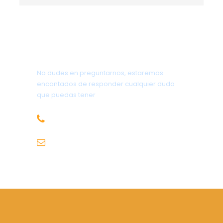
¡Inscríbete y empieza tu camino hacia la
autonomía en la montaña!
¿Tienes alguna pregunta?
GUÍA DE LA ACTIVIDAD
No dudes en preguntarnos, estaremos
Luis Pablo González
encantados de responder cualquier duda
que puedas tener
656.83.14.39
info@subalpino.es