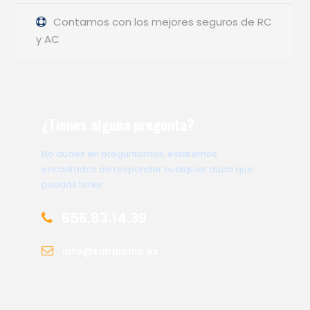
Contamos con los mejores seguros de RC
y AC
¿Tienes alguna pregunta?
No dudes en preguntarnos, estaremos
encantados de responder cualquier duda que
puedas tener
656.83.14.39
info@subalpino.es