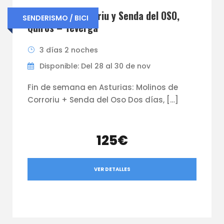
Molinos de Corroriu y Senda del OSO,
SENDERISMO / BICI
Quirós – Teverga
3 días 2 noches
Disponible: Del 28 al 30 de nov
Fin de semana en Asturias: Molinos de
Corroriu + Senda del Oso Dos días, […]
125€
VER DETALLES