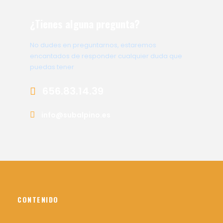
¿Tienes alguna pregunta?
No dudes en preguntarnos, estaremos
encantados de responder cualquier duda que
puedas tener
656.83.14.39
info@subalpino.es
CONTENIDO