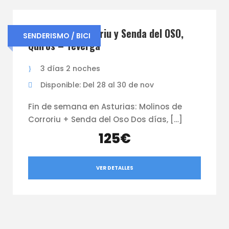
Molinos de Corroriu y Senda del OSO,
SENDERISMO / BICI
Quirós – Teverga
3 días 2 noches
Disponible: Del 28 al 30 de nov
Fin de semana en Asturias: Molinos de
Corroriu + Senda del Oso Dos días, […]
125€
VER DETALLES