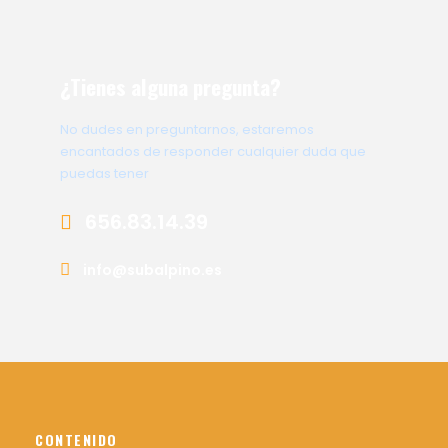
¿Tienes alguna pregunta?
No dudes en preguntarnos, estaremos
encantados de responder cualquier duda que
puedas tener
656.83.14.39
info@subalpino.es
CONTENIDO