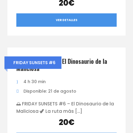
20€
VER DETALLES
Friday Sunsets #6 El Dinosaurio de la
FRIDAY SUNSETS #6
Maliciosa
4 h 30 min
Disponible: 21 de agosto
🌅 FRIDAY SUNSETS #6 – El Dinosaurio de la
Maliciosa 🦖 La ruta más […]
20€