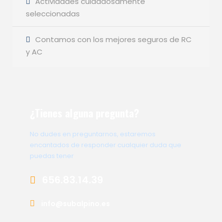
Actividades cuidadosamente
seleccionadas
Contamos con los mejores seguros de RC
y AC
¿Tienes alguna pregunta?
No dudes en preguntarnos, estaremos
encantados de responder cualquier duda que
puedas tener
656.83.14.39
info@subalpino.es