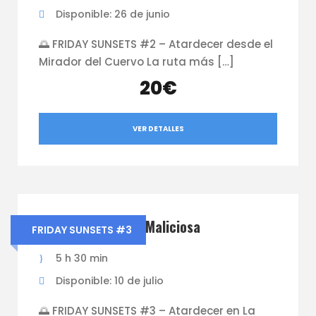
Disponible: 26 de junio
🌅 FRIDAY SUNSETS #2 – Atardecer desde el
Mirador del Cuervo La ruta más […]
20€
VER DETALLES
Friday Sunsets La Maliciosa
FRIDAY SUNSETS #3
5 h 30 min
Disponible: 10 de julio
🌅 FRIDAY SUNSETS #3 – Atardecer en La