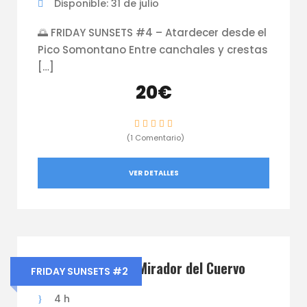
Disponible: 31 de julio
🌅 FRIDAY SUNSETS #4 – Atardecer desde el
Pico Somontano Entre canchales y crestas
[…]
20€
(1 Comentario)
VER DETALLES
Friday Sunsets El Mirador del Cuervo
FRIDAY SUNSETS #2
4 h