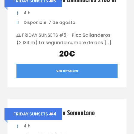
FRIDAY SUNSETS #5
4 h
Disponible: 7 de agosto
🌅 FRIDAY SUNSETS #5 – Pico Bailanderos
(2.133 m) La segunda cumbre de dos […]
20€
VER DETALLES
Friday Sunsets Pico Somontano
FRIDAY SUNSETS #4
4 h