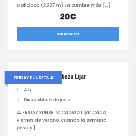
Maliciosa (2.227 m) La cumbre más […]
20€
VER DETALLES
Friday Sunsets Cabeza Lijar
FRIDAY SUNSETS #1
4 h
Disponible: 5 de junio
🌄 FRIDAY SUNSETS: Cabeza Líjar Cada
viernes de verano, cuando la semana
pesa y […]