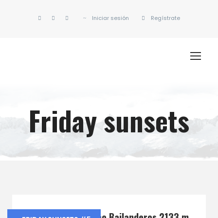
Iniciar sesión
Regístrate
Friday sunsets
Friday Sunsets Pico Bailanderos 2133 m