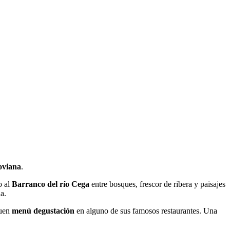
oviana
.
o al
Barranco del río Cega
entre bosques, frescor de ribera y paisajes
a.
buen
menú degustación
en alguno de sus famosos restaurantes. Una