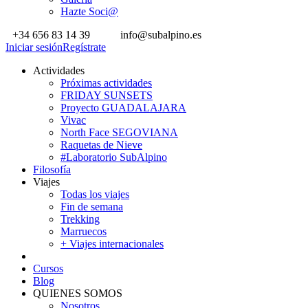
Hazte Soci@
+34 656 83 14 39
info@subalpino.es
Iniciar sesión
Regístrate
Actividades
Próximas actividades
FRIDAY SUNSETS
Proyecto GUADALAJARA
Vivac
North Face SEGOVIANA
Raquetas de Nieve
#Laboratorio SubAlpino
Filosofía
Viajes
Todas los viajes
Fin de semana
Trekking
Marruecos
+ Viajes internacionales
Cursos
Blog
QUIENES SOMOS
Nosotros