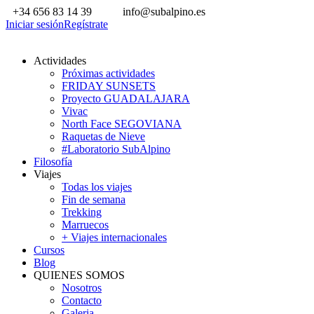
+34 656 83 14 39
info@subalpino.es
Iniciar sesión
Regístrate
Actividades
Próximas actividades
FRIDAY SUNSETS
Proyecto GUADALAJARA
Vivac
North Face SEGOVIANA
Raquetas de Nieve
#Laboratorio SubAlpino
Filosofía
Viajes
Todas los viajes
Fin de semana
Trekking
Marruecos
+ Viajes internacionales
Cursos
Blog
QUIENES SOMOS
Nosotros
Contacto
Galeria