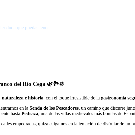
ier duda que puedas tener
ranco del Río Cega 🌿🏞️🍖
 naturaleza e historia
, con el toque irresistible de la
gastronomía seg
entrarnos en la
Senda de los Pescadores
, un camino que discurre junt
amente hasta
Pedraza
, una de las villas medievales más bonitas de Españ
 calles empedradas, quizá caigamos en la tentación de disfrutar de un 