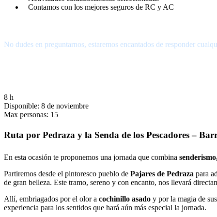
Contamos con los mejores seguros de RC y AC
¿Tienes alguna pregunta?
No dudes en preguntarnos, estaremos encantados de responder cualqu
656.83.14.39
info@subalpino.es
8 h
Disponible: 8 de noviembre
Max personas: 15
Ruta por Pedraza y la Senda de los Pescadores – Bar
En esta ocasión te proponemos una jornada que combina
senderismo,
Partiremos desde el pintoresco pueblo de
Pajares de Pedraza
para ad
de gran belleza. Este tramo, sereno y con encanto, nos llevará direct
Allí, embriagados por el olor a
cochinillo asado
y por la magia de sus
experiencia para los sentidos que hará aún más especial la jornada.