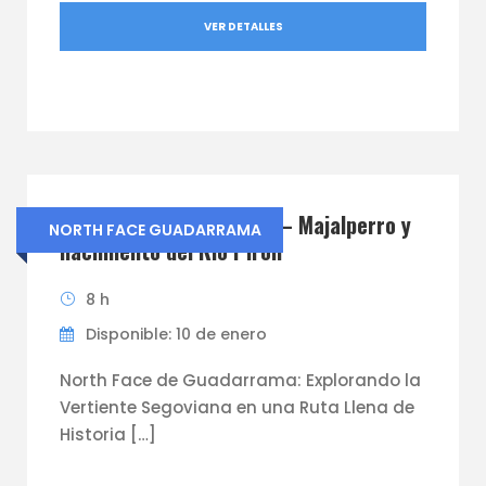
VER DETALLES
North Face Guadarrama – Majalperro y
NORTH FACE GUADARRAMA
nacimiento del Río Pirón
8 h
Disponible: 10 de enero
North Face de Guadarrama: Explorando la
Vertiente Segoviana en una Ruta Llena de
Historia […]