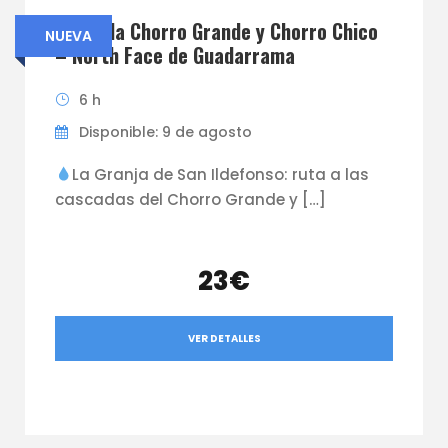
Cascada Chorro Grande y Chorro Chico
NUEVA
– North Face de Guadarrama
6 h
Disponible: 9 de agosto
La Granja de San Ildefonso: ruta a las
cascadas del Chorro Grande y […]
23€
VER DETALLES