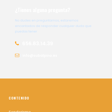
¿Tienes alguna pregunta?
No dudes en preguntarnos, estaremos
encantados de responder cualquier duda que
puedas tener
656.83.14.39
info@subalpino.es
CONTENIDO
Senderismo