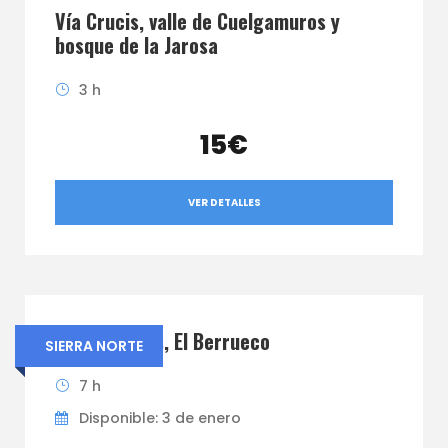
Vía Crucis, valle de Cuelgamuros y
bosque de la Jarosa
3 h
15€
VER DETALLES
Las Cabreras, El Berrueco
SIERRA NORTE
7 h
Disponible: 3 de enero