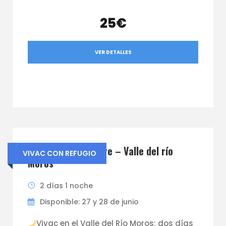
25€
VER DETALLES
Vivac y refugio libre – Valle del río
VIVAC CON REFUGIO
Moros
2 días 1 noche
Disponible: 27 y 28 de junio
Vivac en el Valle del Río Moros: dos días