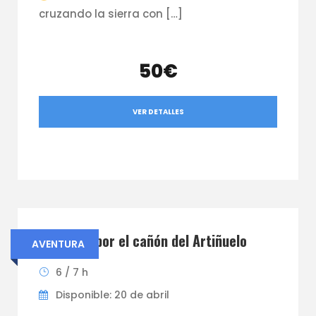
cruzando la sierra con […]
50€
VER DETALLES
Aventura por el cañón del Artiñuelo
AVENTURA
6 / 7 h
Disponible: 20 de abril