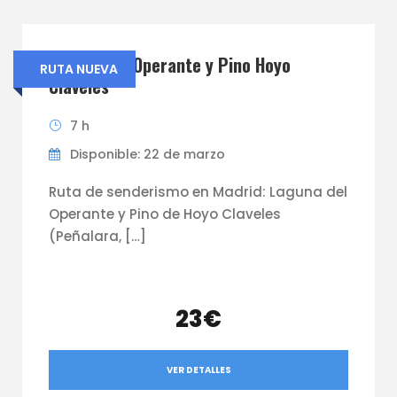
Laguna del Operante y Pino Hoyo
RUTA NUEVA
Claveles
7 h
Disponible: 22 de marzo
Ruta de senderismo en Madrid: Laguna del
Operante y Pino de Hoyo Claveles
(Peñalara, […]
23€
VER DETALLES