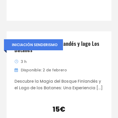
INICIACIÓN Bosque Finlandés y lago Los
INICIACIÓN SENDERISMO
Batanes
3 h
Disponible: 2 de febrero
Descubre la Magia del Bosque Finlandés y
el Lago de los Batanes: Una Experiencia […]
15€