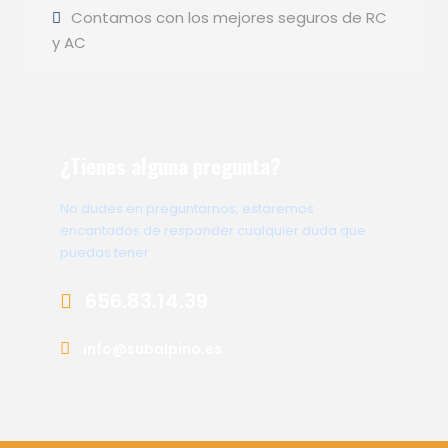
Contamos con los mejores seguros de RC
y AC
¿Tienes alguna pregunta?
No dudes en preguntarnos, estaremos
encantados de responder cualquier duda que
puedas tener
656.83.14.39
info@subalpino.es