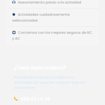
Asesoramiento previo a la actividad
Actividades cuidadosamente
seleccionadas
Contamos con los mejores seguros de RC
y AC
¿Tienes alguna pregunta?
No dudes en preguntarnos, estaremos
encantados de responder cualquier duda que
puedas tener
656.83.14.39