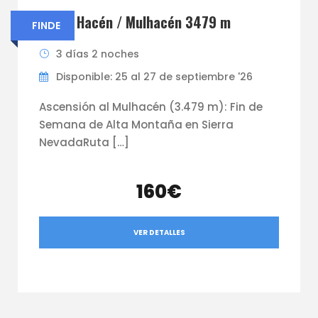
Muley Hacén / Mulhacén 3479 m
FINDE
3 días 2 noches
Disponible: 25 al 27 de septiembre '26
Ascensión al Mulhacén (3.479 m): Fin de
Semana de Alta Montaña en Sierra
NevadaRuta […]
160€
VER DETALLES