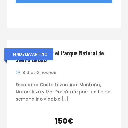
Puig Campana y el Parque Natural de
FINDE LEVANTINO
Sierra Gelada
3 días 2 noches
Escapada Costa Levantina: Montaña,
Naturaleza y Mar Prepárate para un fin de
semana inolvidable […]
150€