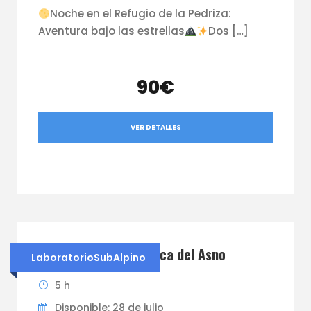
Noche en el Refugio de la Pedriza:
Aventura bajo las estrellas
Dos […]
90€
VER DETALLES
CAMINA DESCALZO Boca del Asno
LaboratorioSubAlpino
5 h
Disponible: 28 de julio