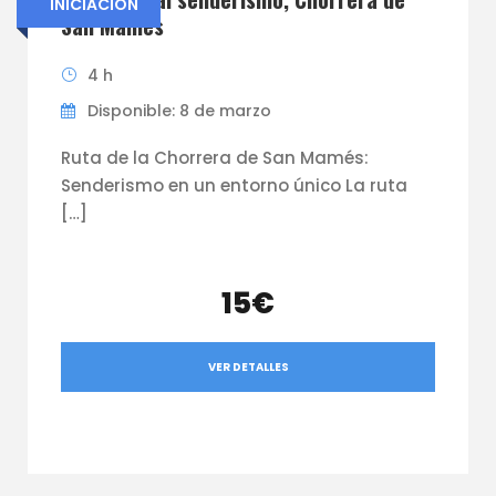
INICIACIÓN
San Mamés
4 h
Disponible: 8 de marzo
Ruta de la Chorrera de San Mamés:
Senderismo en un entorno único La ruta
[…]
15€
VER DETALLES