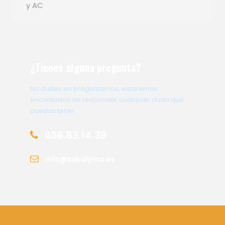
y AC
¿Tienes alguna pregunta?
No dudes en preguntarnos, estaremos
encantados de responder cualquier duda que
puedas tener
656.83.14.39
info@subalpino.es