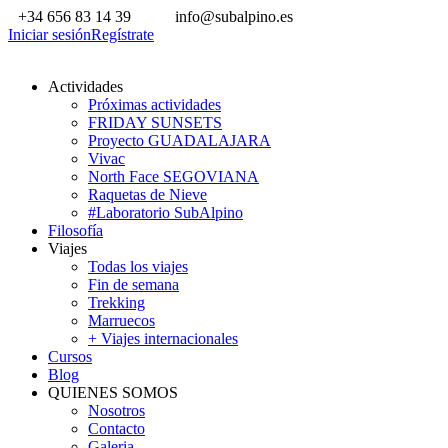
+34 656 83 14 39
info@subalpino.es
Iniciar sesión
Regístrate
Actividades
Próximas actividades
FRIDAY SUNSETS
Proyecto GUADALAJARA
Vivac
North Face SEGOVIANA
Raquetas de Nieve
#Laboratorio SubAlpino
Filosofía
Viajes
Todas los viajes
Fin de semana
Trekking
Marruecos
+ Viajes internacionales
Cursos
Blog
QUIENES SOMOS
Nosotros
Contacto
Galeria