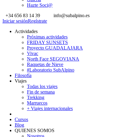
Hazte Soci@
+34 656 83 14 39
info@subalpino.es
Iniciar sesión
Regístrate
Actividades
Próximas actividades
FRIDAY SUNSETS
Proyecto GUADALAJARA
Vivac
North Face SEGOVIANA
Raquetas de Nieve
#Laboratorio SubAlpino
Filosofía
Viajes
Todas los viajes
Fin de semana
Trekking
Marruecos
+ Viajes internacionales
Cursos
Blog
QUIENES SOMOS
Nosotros