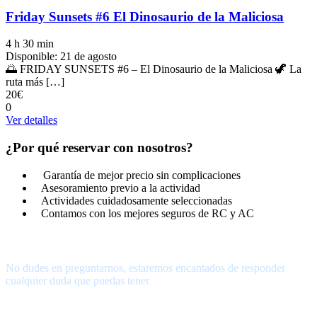
Friday Sunsets #6 El Dinosaurio de la Maliciosa
4 h 30 min
Disponible: 21 de agosto
🌅 FRIDAY SUNSETS #6 – El Dinosaurio de la Maliciosa 🦖 La
ruta más […]
20€
0
Ver detalles
¿Por qué reservar con nosotros?
Garantía de mejor precio sin complicaciones
Asesoramiento previo a la actividad
Actividades cuidadosamente seleccionadas
Contamos con los mejores seguros de RC y AC
¿Tienes alguna pregunta?
No dudes en preguntarnos, estaremos encantados de responder
cualquier duda que puedas tener
656.83.14.39