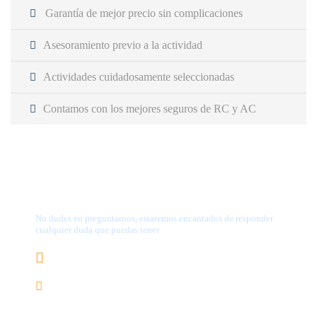
Garantía de mejor precio sin complicaciones
Asesoramiento previo a la actividad
Actividades cuidadosamente seleccionadas
Contamos con los mejores seguros de RC y AC
¿Tienes alguna pregunta?
No dudes en preguntarnos, estaremos encantados de responder
cualquier duda que puedas tener
656.83.14.39
info@subalpino.es