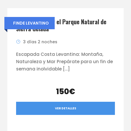
Puig Campana y el Parque Natural de
FINDE LEVANTINO
Sierra Gelada
3 días 2 noches
Escapada Costa Levantina: Montaña,
Naturaleza y Mar Prepárate para un fin de
semana inolvidable […]
150€
VER DETALLES