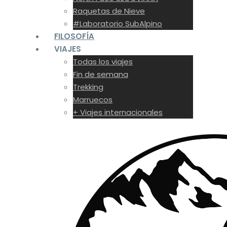
Raquetas de Nieve
#Laboratorio SubAlpino
FILOSOFÍA
VIAJES
Todas los viajes
Fin de semana
Trekking
Marruecos
+ Viajes internacionales