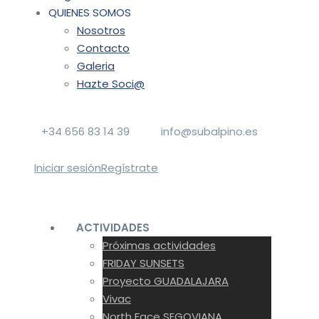
QUIENES SOMOS
Nosotros
Contacto
Galeria
Hazte Soci@
+34 656 83 14 39
info@subalpino.es
Iniciar sesión
Regístrate
ACTIVIDADES
Próximas actividades
FRIDAY SUNSETS
Proyecto GUADALAJARA
Vivac
North Face SEGOVIANA