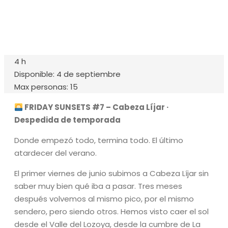
656.83.14.39
info@subalpino.es
4 h
Disponible: 4 de septiembre
Max personas: 15
FRIDAY SUNSETS #7 – Cabeza Líjar ·
Despedida de temporada
Donde empezó todo, termina todo. El último
atardecer del verano.
El primer viernes de junio subimos a Cabeza Líjar sin
saber muy bien qué iba a pasar. Tres meses
después volvemos al mismo pico, por el mismo
sendero, pero siendo otros. Hemos visto caer el sol
desde el Valle del Lozoya, desde la cumbre de La